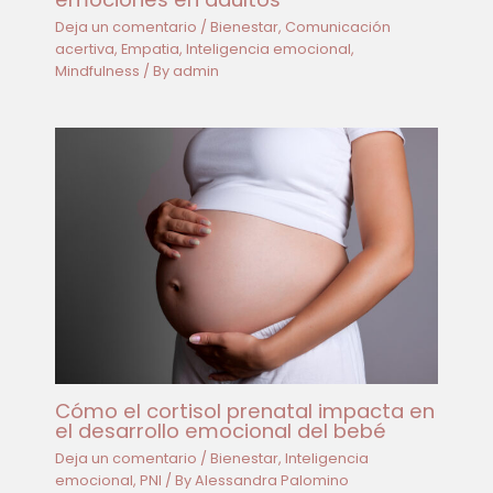
Deja un comentario
/
Bienestar
,
Comunicación
acertiva
,
Empatia
,
Inteligencia emocional
,
Mindfulness
/ By
admin
Cómo el cortisol prenatal impacta en
el desarrollo emocional del bebé
Deja un comentario
/
Bienestar
,
Inteligencia
emocional
,
PNI
/ By
Alessandra Palomino