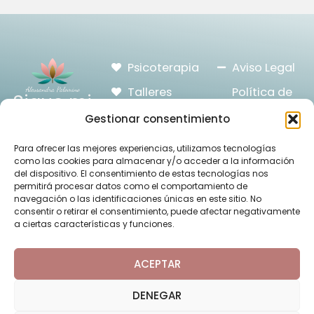
Psicoterapia
Aviso Legal
Talleres
Política de
Sigue mi
Privacidad
día a día
Formaciones
Gestionar consentimiento
Política de
Visita mi
Para ofrecer las mejores experiencias, utilizamos tecnologías
Cookies
Blog
como las cookies para almacenar y/o acceder a la información
del dispositivo. El consentimiento de estas tecnologías nos
Prestación
Contacta
permitirá procesar datos como el comportamiento de
del Servicio
navegación o las identificaciones únicas en este sitio. No
conmigo
consentir o retirar el consentimiento, puede afectar negativamente
a ciertas características y funciones.
ACEPTAR
©Copyright Alessandra Palomino – Todos los derechos
DENEGAR
reservados.